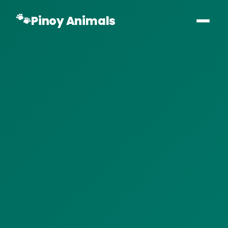
🐾
Pinoy Animals